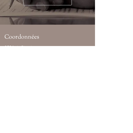
Coordonnées
250 Lutz Street
Moncton, NB Canada
E1C 5G3
Téléphone:
506-856-8560
Courriel:
manager@murco.nb.ca
Heures
Lundi -
08:30 AM - 04:30 PM
Vendredi