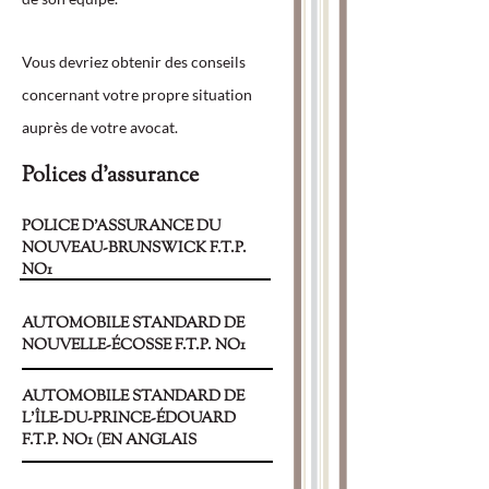
Vous devriez obtenir des conseils
concernant votre propre situation
auprès de votre avocat.
Polices d’assurance
POLICE D'ASSURANCE DU
NOUVEAU-BRUNSWICK F.T.P.
NO1
POLICE D’ASSURANCE
AUTOMOBILE STANDARD DE
NOUVELLE-ÉCOSSE F.T.P. NO1
(EN ANGLAIS UNIQUEMENT)
POLICE D’ASSURANCE
AUTOMOBILE STANDARD DE
L’ÎLE-DU-PRINCE-ÉDOUARD
F.T.P. NO1 (EN ANGLAIS
UNIQUEMENT)