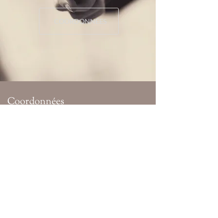
COORDONNÉES
Coordonnées
250 Lutz Street
Moncton, NB Canada
E1C 5G3
Téléphone:
506-856-8560
Courriel:
manager@murco.nb.ca
Heures