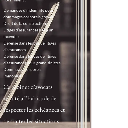
Demandes d’indemnité pour
dommages corporels graves
Droit de la construction
Litiges d’assurances liés à un
incendie
Défense dans les cas de litiges
d’assurances
Défense dans les cas de litiges
d’assurances pour grand sinistre
Dommages corporels
Immobilier
Ce cabinet d’avocats
réputé a l’habitude de
respecter les échéances et
de traiter les situations