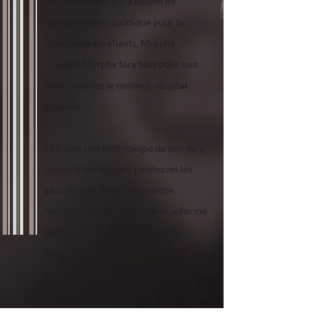
ou un assureur qui a besoin de
représentation juridique pour le
compte de ses clients, Murphy
Collette Murphy fera tout pour que
vous obteniez le meilleur résultat
possible.
Utilisant une technologie de pointe, y
compris les logiciels juridiques les
plus récents, Murphy Collette
Murphy s’engage à vous tenir informé
à chaque étape et à vous fournir
les
outils de soutien au
contentieux
dont vous avez besoin.