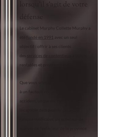
lorsqu’il s’agit de votre
défense
Le cabinet Murphy Collette Murphy a
été
fondé en 1991
avec un seul
objectif : offrir à ses clients
des
services de contentieux
à la fois
rentables et progressistes.
Que vous soyez un adolescent confiné
à un fauteuil roulant à la suite d’un
accident, un parent célibataire
incapable de travailler pour des
raisons médicales, un acheteur de
maison de l’extérieur de la province